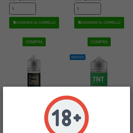
AGGIUNGI AL CARRELLO
AGGIUNGI AL CARRELLO


COMPRA
COMPRA
NUOVO
FULL VG URA GLICERINA
FULL VG TNT VAPE GLICERINA
VEGETALE 30 ML IN CHUBBY
VEGETALE 50 ML IN CHUBBY DA
GORILLA DA 60 ML
120 ML