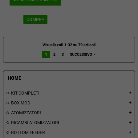
COMPRA
Visualizzati 1-32 su 79 articoli
1
2
3
navigate_next
SUCCESSIVO
HOME
KIT COMPLETI
add
BOX MOD
add
ATOMIZZATORI
add
RICAMBI ATOMIZZATORI
add
BOTTOM FEEDER
add