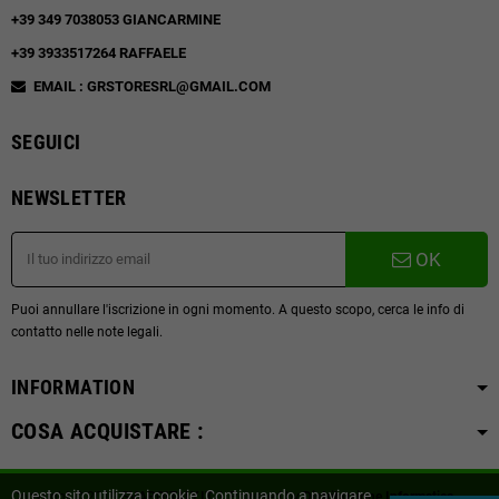
+39 349 7038053 GIANCARMINE
+39 3933517264 RAFFAELE
EMAIL : GRSTORESRL@GMAIL.COM
SEGUICI
NEWSLETTER
OK
Puoi annullare l'iscrizione in ogni momento. A questo scopo, cerca le info di
contatto nelle note legali.
INFORMATION
COSA ACQUISTARE :
Questo sito utilizza i cookie. Continuando a navigare
Copyright © 2019
SVAPOITALY.IT
| Powered by
Distribuzione Informatica