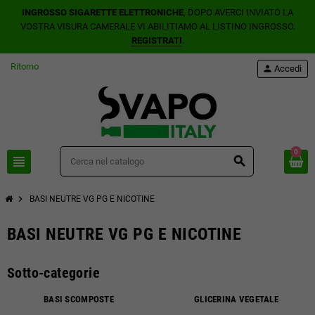
INGROSSO SIGARETTE ELETTRONICHE
, DOPO AVERCI INVIATO LA
VOSTRA VISURA CAMERALE VI ABILITIAMO AL LISTINO INGROSSO.
REGISTRATI
.
Ritorno
person
Accedi
0
view_headline
search
chevron_right
BASI NEUTRE VG PG E NICOTINE
BASI NEUTRE VG PG E NICOTINE
Sotto-categorie
BASI SCOMPOSTE
GLICERINA VEGETALE