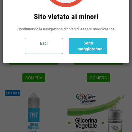
Sito vietato ai minori
4,99 €
2,49 €
Disponibili: 545 pz
Disponibili: 260 pz
Continuando la navigazione dichiari di essere maggiorenne
Sel. Quantità
Sel. Quantità
Sono
Esci
maggiorenne
AGGIUNGI AL CARRELLO
AGGIUNGI AL CARRELLO


COMPRA
COMPRA
NUOVO