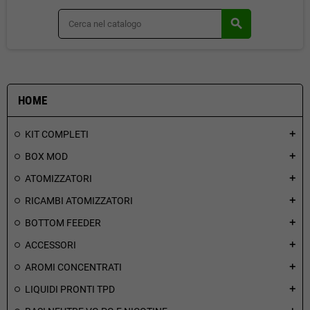
search
HOME
KIT COMPLETI
add
BOX MOD
add
ATOMIZZATORI
add
RICAMBI ATOMIZZATORI
add
BOTTOM FEEDER
add
ACCESSORI
add
AROMI CONCENTRATI
add
LIQUIDI PRONTI TPD
add