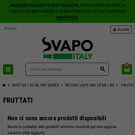
INGROSSO SIGARETTE ELETTRONICHE
, DOPO AVERCI INVIATO LA
VOSTRA VISURA CAMERALE VI ABILITIAMO AL LISTINO INGROSSO.
REGISTRATI
.
Ritorno
person
Accedi
0
view_headline
search
chevron_right
chevron_right
chevron_right
SHOT 20 / 60 ML MIX SERIES
RELOAD VAPE MIX 20 ML / 60
FRUTTA
FRUTTATI
Non ci sono ancora prodotti disponibili
Resta in contatto! Altri prodotti verranno mostrati qui non appena
saranno stati aggiunti.