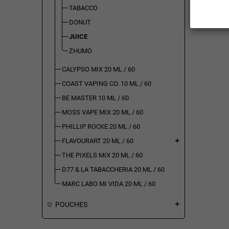
Visualizz
TABACCO
DONUT
JUICE
ZHUMO
CALYPSO MIX 20 ML / 60
COAST VAPING CO. 10 ML / 60
BE MASTER 10 ML / 60
MOSS VAPE MIX 20 ML / 60
PHILLIP ROCKE 20 ML / 60
FLAVOURART 20 ML / 60
add
THE PIXELS MIX 20 ML / 60
D77 & LA TABACCHERIA 20 ML / 60
MARC LABO MI VIDA 20 ML / 60
POUCHES
add