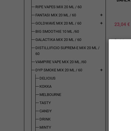
DAHLA 
RIPE VAPES MIX 20 ML / 60
FANTASI MIX 20 ML / 60
add
GOLDWAVE MIX 20 ML / 60
add
23,04 €
BIG SMOOTHIE 10 ML /60
GALACTIKA MIX 20 ML / 60
(incl. imp.
consumo: 
DISTILLIFICIO SUPREM-E MIX 20 ML /
60
VAMPIRE VAPE MIX 20 ML /60
Disponibi
DYP SMOKE MIX 20 ML / 60
add
pz
DELICIUS
Sel.
Quant
KOKKA
AGGIU
MELBOURNE

CARR
TASTY
CANDY
DRINK
MINTY