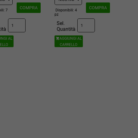
COMPRA
COMPRA
ili: 7
Disponibili: 4
pz
Sel.
ità
Quantità
UNGI AL
AGGIUNGI AL

ELLO
CARRELLO