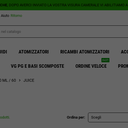
ICHE
, DOPO AVERCI INVIATO LA VOSTRA VISURA CAMERALE VI ABILITIAMO 
Aiuto
Ritorno
UIDI
ATOMIZZATORI
RICAMBI ATOMIZZATORI
AC
FAST!
VG PG E BASI SCOMPOSTE
ORDINE VELOCE
PRO
 ML / 60
chevron_right
JUICE
odotti.
Ordina per:
Scegli