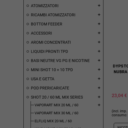
ATOMIZZATORI
add
RICAMBI ATOMIZZATORI
add
BOTTOM FEEDER
add
ACCESSORI
add
AROMI CONCENTRATI
add
LIQUIDI PRONTI TPD
add
BASI NEUTRE VG PG E NICOTINE
add
DYPSTO
MINI SHOT 10 + 10 TPD
add
NUBRA 
USA E GETTA
add
POD PRERICARICATE
add
23,04 €
SHOT 20 / 60 ML MIX SERIES
add
VAPORART MIX 20 ML / 60
add
(incl. imp.
VAPORART MIX 30 ML / 60
consumo: 
ELFLIQ MIX 20 ML / 60