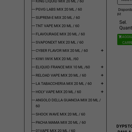
KING LIQUID MIX 20 ML / 60
PGVG LABS MIX 20 ML / 60
Disponibi
pz
SUPREM-E MIX 20 ML / 60
Sel.
TNT VAPE MIX 20 ML / 60
Quant
FLAVOURAGE MIX 20 ML / 60
AGGIU

SVAPONEXT MIX 20 ML / 60
CARR
CYBER FLAVOR MIX 20 ML / 60
add
KIWI IWIK MIX 20 ML /60
ELIQUID FRANCE MIX 10 ML /60
add
RELOAD VAPE MIX 20 ML / 60
add
LA TABACCHERIA MIX 20 ML / 60
add
HOLY VAPE MIX 20 ML / 60
add
ANGOLO DELLA GUANCIA MIX 20 ML /
60
SHOCK WAVE MIX 20 ML / 60
PACHA MAMA MIX 20 ML / 60
DYPSTO
01VAPE MIX 20 ML / 60