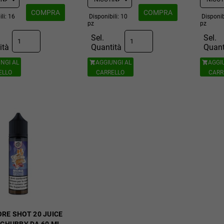
COMPRA
COMPRA
li: 16
Disponibili: 10
Disponib
pz
pz
Sel.
Sel.
ità
Quantità
Quant
NGI AL
AGGIUNGI AL
AGGI


ELLO
CARRELLO
CARR
RE SHOT 20 JUICE