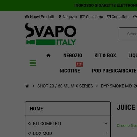
INGROSSO SIGARETTE ELETTRON
Nuovi Prodotti
Negozio
Chi siamo
Contattaci
card_giftcard
location_on
help_outline
NEGOZIO
KIT & BOX
LIQ
home
view_headline
B2B!
NICOTINE
POD PRERICARICATE
chevron_right
SHOT 20 / 60 ML MIX SERIES
chevron_right
DYP SMOKE MIX 20
JUICE
HOME
KIT COMPLETI
add
Ci sono 5 pr
BOX MOD
add