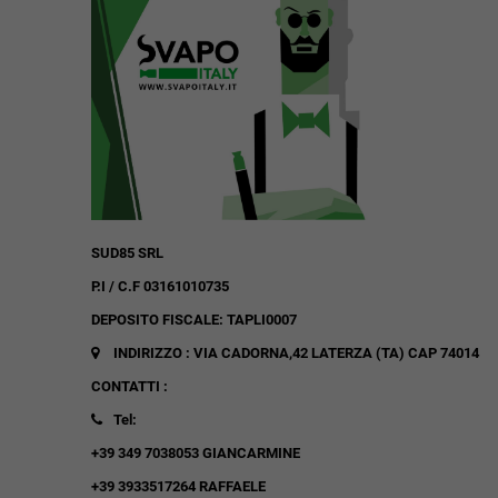
SUD85 SRL
P.I / C.F 03161010735
DEPOSITO FISCALE: TAPLI0007
INDIRIZZO : VIA CADORNA,42
LATERZA (TA)
CAP 74014
CONTATTI :
Tel:
+39 349 7038053 GIANCARMINE
+39 3933517264 RAFFAELE