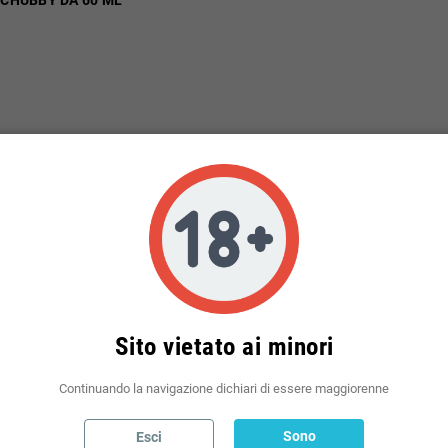
CHUBBY DA 60 ML
3,04 €)
COMPRA
li: 4
ità
NGI AL
Sito vietato ai minori
ELLO
Continuando la navigazione dichiari di essere maggiorenne
Sono
Esci