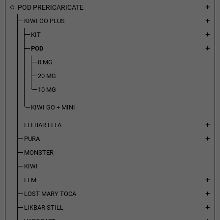
POD PRERICARICATE
add
KIWI GO PLUS
add
KIT
add
POD
add
0 MG
20 MG
10 MG
KIWI GO + MINI
ELFBAR ELFA
add
PURA
add
MONSTER
KIWI
LEM
add
LOST MARY TOCA
add
LIKBAR STILL
add