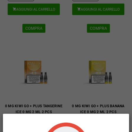
AGGIUNGI AL CARRELLO
AGGIUNGI AL CARRELLO


COMPRA
COMPRA
0 MG KIWI GO + PLUS TANGERINE
0 MG KIWI GO + PLUS BANANA
ICE 0 MG 2 ML 2 PCS
ICE 0 MG 2 ML 2 PCS