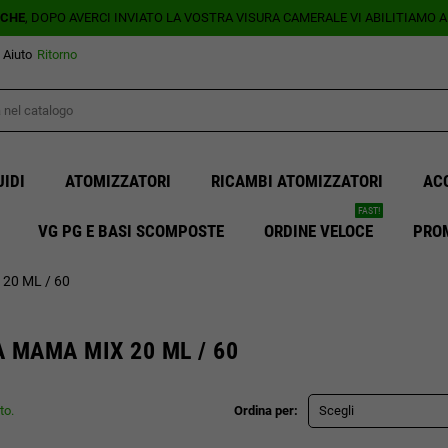
ICHE
, DOPO AVERCI INVIATO LA VOSTRA VISURA CAMERALE VI ABILITIAMO 
Aiuto
Ritorno
UIDI
ATOMIZZATORI
RICAMBI ATOMIZZATORI
AC
FAST!
VG PG E BASI SCOMPOSTE
ORDINE VELOCE
PRO
20 ML / 60
 MAMA MIX 20 ML / 60
to.
Ordina per:
Scegli