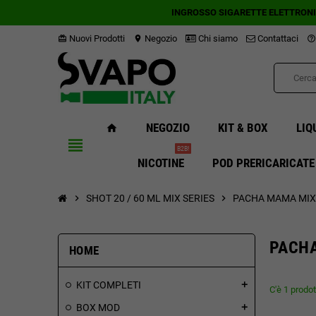
INGROSSO SIGARETTE ELETTRON
Nuovi Prodotti
Negozio
Chi siamo
Contattaci
card_giftcard
location_on
help_outline
NEGOZIO
KIT & BOX
LIQ
home
view_headline
B2B!
NICOTINE
POD PRERICARICATE
chevron_right
SHOT 20 / 60 ML MIX SERIES
chevron_right
PACHA MAMA MIX 
PACHA
HOME
KIT COMPLETI
add
C'è 1 prodot
BOX MOD
add