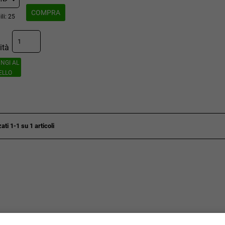
COMPRA
li: 25
ità
NGI AL
ELLO
ati 1-1 su 1 articoli