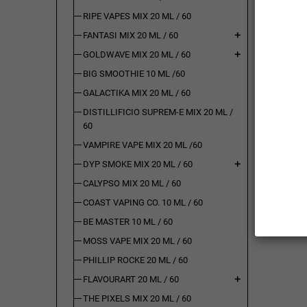
RIPE VAPES MIX 20 ML / 60
FANTASI MIX 20 ML / 60
add
GOLDWAVE MIX 20 ML / 60
add
BIG SMOOTHIE 10 ML /60
GALACTIKA MIX 20 ML / 60
DISTILLIFICIO SUPREM-E MIX 20 ML /
60
VAMPIRE VAPE MIX 20 ML /60
DYP SMOKE MIX 20 ML / 60
add
CALYPSO MIX 20 ML / 60
COAST VAPING CO. 10 ML / 60
BE MASTER 10 ML / 60
MOSS VAPE MIX 20 ML / 60
PHILLIP ROCKE 20 ML / 60
FLAVOURART 20 ML / 60
add
THE PIXELS MIX 20 ML / 60