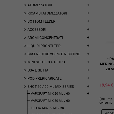
ATOMIZZATORI
add
RICAMBI ATOMIZZATORI
add
BOTTOM FEEDER
add
ACCESSORI
add
AROMI CONCENTRATI
add
LIQUIDI PRONTI TPD
add
BASI NEUTRE VG PG E NICOTINE
add
* P
MINI SHOT 10 + 10 TPD
add
MERING
20 M
USA E GETTA
add
POD PRERICARICATE
add
19,94 €
SHOT 20 / 60 ML MIX SERIES
add
VAPORART MIX 20 ML / 60
add
(incl. imp.
VAPORART MIX 30 ML / 60
consumo: 
ELFLIQ MIX 20 ML / 60