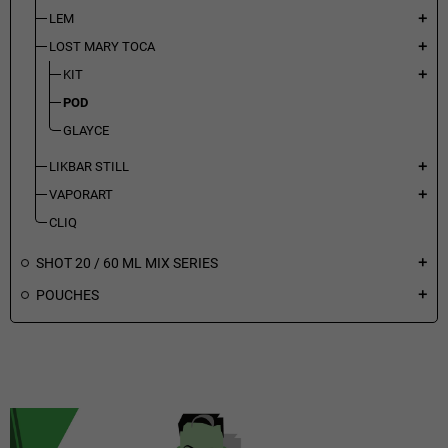
LEM
add
LOST MARY TOCA
add
KIT
add
POD
GLAYCE
LIKBAR STILL
add
VAPORART
add
CLIQ
SHOT 20 / 60 ML MIX SERIES
add
POUCHES
add