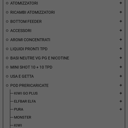
ATOMIZZATORI
add
RICAMBI ATOMIZZATORI
add
BOTTOM FEEDER
add
ACCESSORI
add
AROMI CONCENTRATI
add
LIQUIDI PRONTI TPD
add
BASI NEUTRE VG PG E NICOTINE
add
MINI SHOT 10 + 10 TPD
add
USA E GETTA
add
POD PRERICARICATE
add
KIWI GO PLUS
add
ELFBAR ELFA
add
PURA
add
MONSTER
KIWI