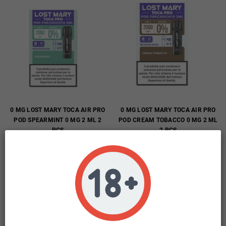
0 MG LOST MARY TOCA AIR PRO
0 MG LOST MARY TOCA AIR PRO
POD SPEARMINT 0 MG 2 ML 2
POD CREAM TOBACCO 0 MG 2 ML
PCS
2 PCS
8,95 €
8,95 €
(incl. imp. consumo: 0,61 €)
(incl. imp. consumo: 0,61 €)