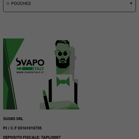
POUCHES
add
SUD85 SRL
P.I / C.F 03161010735
DEPOSITO FISCALE: TAPLI0007