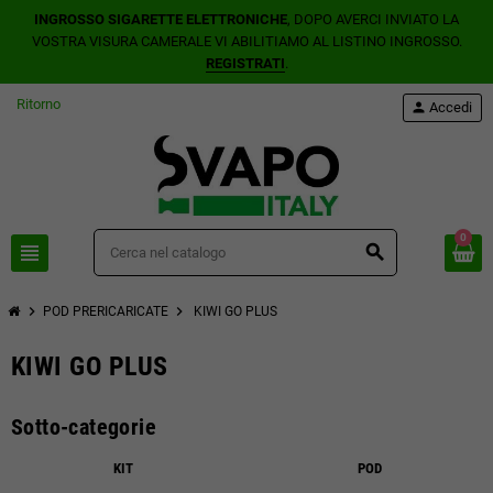
INGROSSO SIGARETTE ELETTRONICHE
, DOPO AVERCI INVIATO LA
VOSTRA VISURA CAMERALE VI ABILITIAMO AL LISTINO INGROSSO.
REGISTRATI
.
Ritorno
person
Accedi
0
view_headline
search
chevron_right
chevron_right
POD PRERICARICATE
KIWI GO PLUS
KIWI GO PLUS
Sotto-categorie
KIT
POD