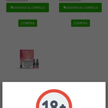
AGGIUNGI AL CARRELLO
AGGIUNGI AL CARRELLO


COMPRA
COMPRA
0 MG KIWI GO + PLUS
WATERMELON ICE 0 MG 2 ML 2
PCS