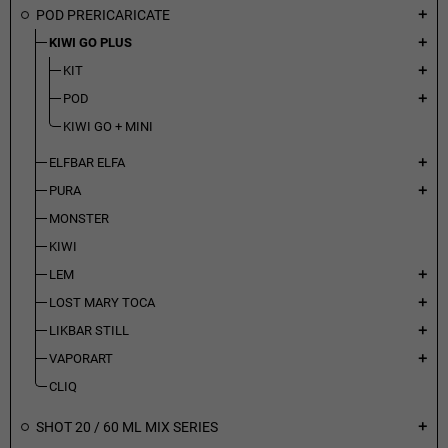
POD PRERICARICATE
add
KIWI GO PLUS
add
KIT
add
POD
add
KIWI GO + MINI
ELFBAR ELFA
add
PURA
add
MONSTER
KIWI
LEM
add
LOST MARY TOCA
add
LIKBAR STILL
add
VAPORART
add
CLIQ
SHOT 20 / 60 ML MIX SERIES
add