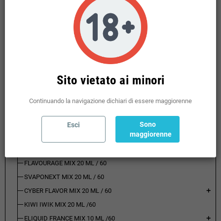
MINI SHOT 10 + 10 TPD
add
USA E GETTA
add
POD PRERICARICATE
add
SHOT 20 / 60 ML MIX SERIES
add
VAPORART MIX 20 ML / 60
add
Sito vietato ai minori
VAPORART MIX 30 ML / 60
ELFLIQ MIX 20 ML / 60
Continuando la navigazione dichiari di essere maggiorenne
KING LIQUID MIX 20 ML / 60
PGVG LABS MIX 20 ML / 60
Sono
Esci
maggiorenne
SUPREM-E MIX 20 ML / 60
TNT VAPE MIX 20 ML / 60
FLAVOURAGE MIX 20 ML / 60
SVAPONEXT MIX 20 ML / 60
CYBER FLAVOR MIX 20 ML / 60
add
KIWI IWIK MIX 20 ML /60
ELIQUID FRANCE MIX 10 ML /60
add