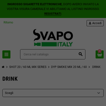
INGROSSO SIGARETTE ELETTRONICHE
, DOPO AVERCI INVIATO LA
VOSTRA VISURA CAMERALE VI ABILITIAMO AL LISTINO INGROSSO.
REGISTRATI
.
Ritorno
person
Accedi
0
view_headline
search
chevron_right
chevron_right
chevron_right
SHOT 20 / 60 ML MIX SERIES
DYP SMOKE MIX 20 ML / 60
DRINK
DRINK
Scegli