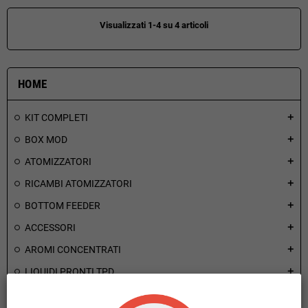
Visualizzati 1-4 su 4 articoli
HOME
KIT COMPLETI
add
BOX MOD
add
ATOMIZZATORI
add
RICAMBI ATOMIZZATORI
add
BOTTOM FEEDER
add
ACCESSORI
add
AROMI CONCENTRATI
add
LIQUIDI PRONTI TPD
add
BASI NEUTRE VG PG E NICOTINE
add