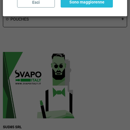
Sono maggiorenne
Esci
SHOT 20 / 60 ML MIX SERIES
add
POUCHES
add
SUD85 SRL