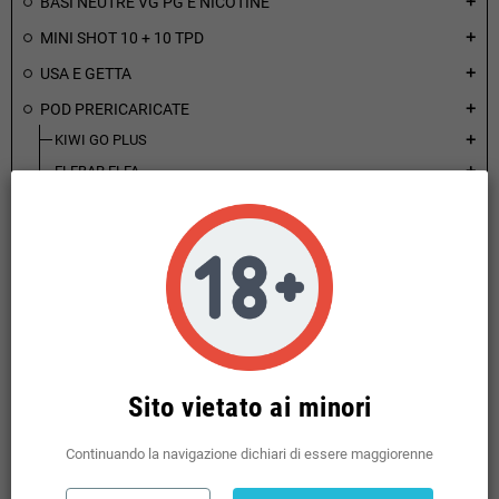
BASI NEUTRE VG PG E NICOTINE
add
MINI SHOT 10 + 10 TPD
add
USA E GETTA
add
POD PRERICARICATE
add
KIWI GO PLUS
add
ELFBAR ELFA
add
PURA
add
POD
KIT
MONSTER
KIWI
LEM
add
LOST MARY TOCA
Sito vietato ai minori
add
LIKBAR STILL
add
Continuando la navigazione dichiari di essere maggiorenne
VAPORART
add
CLIQ