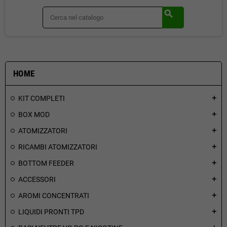
search
HOME
KIT COMPLETI
add
BOX MOD
add
ATOMIZZATORI
add
RICAMBI ATOMIZZATORI
add
BOTTOM FEEDER
add
ACCESSORI
add
AROMI CONCENTRATI
add
LIQUIDI PRONTI TPD
add