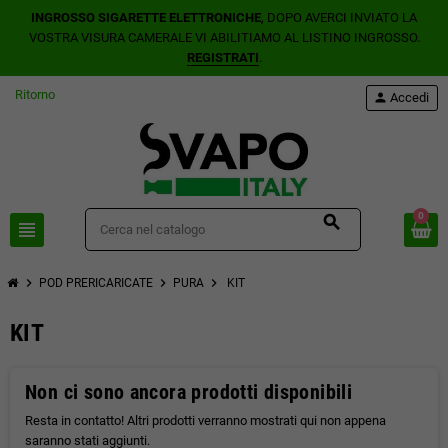
INGROSSO SIGARETTE ELETTRONICHE
, DOPO AVERCI INVIATO LA
VOSTRA VISURA CAMERALE VI ABILITIAMO AL LISTINO INGROSSO.
REGISTRATI
.
Ritorno
person
Accedi
0
search
view_headline
chevron_right
chevron_right
chevron_right
POD PRERICARICATE
PURA
KIT
KIT
Non ci sono ancora prodotti disponibili
Resta in contatto! Altri prodotti verranno mostrati qui non appena
saranno stati aggiunti.