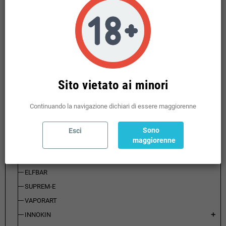
ATOMIZZATORI
add
RICAMBI ATOMIZZATORI
add
VAPORESSO
VOOPOO
GEEKVAPE
Sito vietato ai minori
DOTPOD
OXVA
Continuando la navigazione dichiari di essere maggiorenne
KIWI
add
ASPIRE
Sono
Esci
maggiorenne
LA TABACCHERIA
VAPTIO
ELFBAR
SUPREM-E
VAPORART
INNOKIN
add