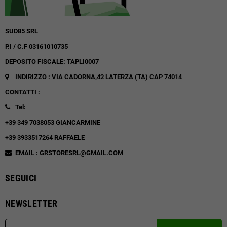
SUD85 SRL
P.I / C.F 03161010735
DEPOSITO FISCALE: TAPLI0007
INDIRIZZO : VIA CADORNA,42
LATERZA (TA)
CAP 74014
CONTATTI :
Tel:
+39 349 7038053 GIANCARMINE
+39 3933517264 RAFFAELE
EMAIL : GRSTORESRL@GMAIL.COM
SEGUICI
NEWSLETTER