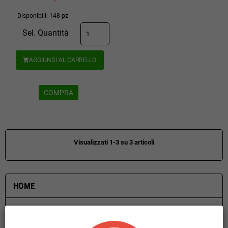
Disponibili: 148 pz
Sel. Quantità
AGGIUNGI AL CARRELLO

COMPRA
Visualizzati 1-3 su 3 articoli
HOME
KIT COMPLETI
add
BOX MOD
add