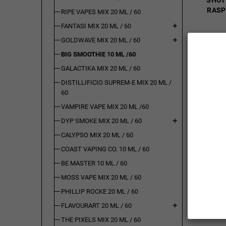
SHOT
RASP
RIPE VAPES MIX 20 ML / 60
FANTASI MIX 20 ML / 60
add
GOLDWAVE MIX 20 ML / 60
add
16,73 €
BIG SMOOTHIE 10 ML /60
GALACTIKA MIX 20 ML / 60
(incl. imp.
consumo: 
DISTILLIFICIO SUPREM-E MIX 20 ML /
60
VAMPIRE VAPE MIX 20 ML /60
Disponibi
DYP SMOKE MIX 20 ML / 60
add
pz
CALYPSO MIX 20 ML / 60
Sel.
Quant
COAST VAPING CO. 10 ML / 60
AGGIU
BE MASTER 10 ML / 60

CARR
MOSS VAPE MIX 20 ML / 60
PHILLIP ROCKE 20 ML / 60
FLAVOURART 20 ML / 60
add
-10%
THE PIXELS MIX 20 ML / 60