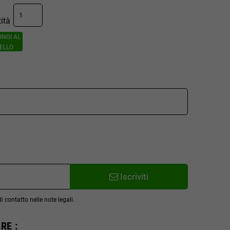
ità
UNGI AL
ELLO
Iscriviti
 contatto nelle note legali.
RE :