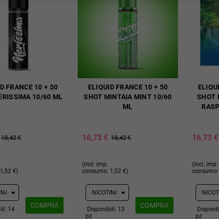
D FRANCE 10 + 50
ELIQUID FRANCE 10 + 50
ELIQU
ERISSIMA 10/60 ML
SHOT MINTAIA MINT 10/60
SHOT 
ML
RASP
16,73 €
16,73 €
18,42 €
18,42 €
(incl. imp.
(incl. imp.
1,52 €)
consumo: 1,52 €)
consumo: 
COMPRA
COMPRA
li: 14
Disponibili: 13
Disponib
pz
pz