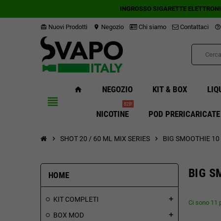
INGROSSO SIGARETTE ELETTRON
Nuovi Prodotti
Negozio
Chi siamo
Contattaci
card_giftcard
location_on
help_outline
NEGOZIO
KIT & BOX
LIQ
home
view_headline
B2B!
NICOTINE
POD PRERICARICATE
chevron_right
SHOT 20 / 60 ML MIX SERIES
chevron_right
BIG SMOOTHIE 10
BIG S
HOME
KIT COMPLETI
add
Ci sono 11 p
BOX MOD
add