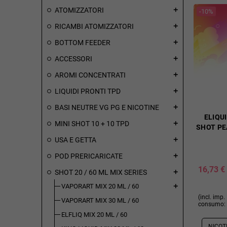
ATOMIZZATORI
add
-10%
RICAMBI ATOMIZZATORI
add
BOTTOM FEEDER
add
ACCESSORI
add
AROMI CONCENTRATI
add
LIQUIDI PRONTI TPD
add
BASI NEUTRE VG PG E NICOTINE
add
ELIQUI
MINI SHOT 10 + 10 TPD
add
SHOT PE
USA E GETTA
add
POD PRERICARICATE
add
16,73 €
SHOT 20 / 60 ML MIX SERIES
add
VAPORART MIX 20 ML / 60
add
(incl. imp.
VAPORART MIX 30 ML / 60
consumo: 
ELFLIQ MIX 20 ML / 60