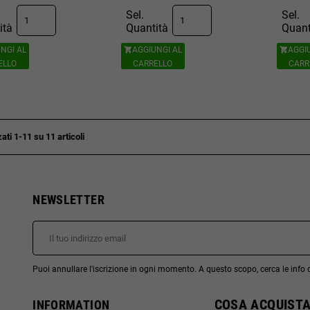
Sel.
Sel.
ità
Quantità
Quant
NGI AL
AGGIUNGI AL
AGGI


ELLO
CARRELLO
CARR
ati 1-11 su 11 articoli
NEWSLETTER
Puoi annullare l'iscrizione in ogni momento. A questo scopo, cerca le info di
COSA ACQUISTA
INFORMATION