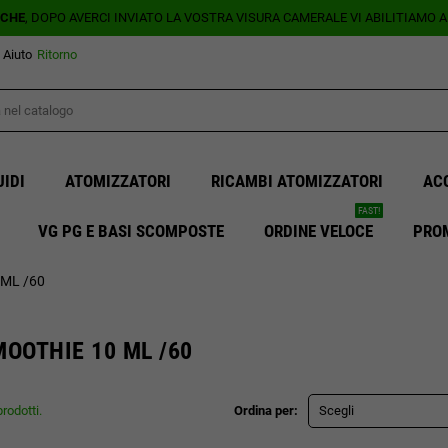
ICHE
, DOPO AVERCI INVIATO LA VOSTRA VISURA CAMERALE VI ABILITIAMO 
Aiuto
Ritorno
UIDI
ATOMIZZATORI
RICAMBI ATOMIZZATORI
AC
FAST!
VG PG E BASI SCOMPOSTE
ORDINE VELOCE
PRO
 ML /60
MOOTHIE 10 ML /60
rodotti.
Ordina per:
Scegli