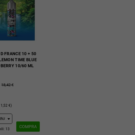
ID FRANCE 10 + 50
LEMON TIME BLUE
BERRY 10/60 ML
18,42 €
1,52 €)
COMPRA
ili: 13