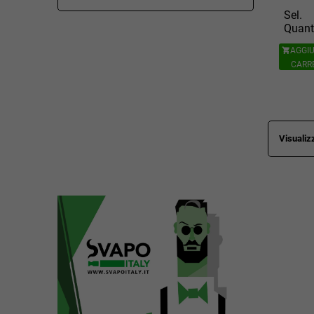
Sel.
Quant
AGGIU

CARR
Visualizz