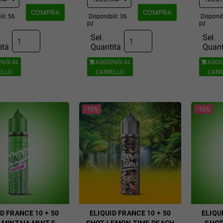
COMPRA
COMPRA
li: 56
Disponibili: 36
Disponib
pz
pz
Sel.
Sel.
ità
Quantità
Quant
NGI AL
AGGIUNGI AL
AGGI


ELLO
CARRELLO
CARR
-10%
-10%
D FRANCE 10 + 50
ELIQUID FRANCE 10 + 50
ELIQU