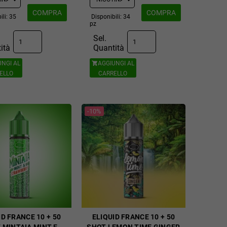
COMPRA
COMPRA
ili: 35
Disponibili: 34
pz
Sel.
ità
Quantità
UNGI AL
AGGIUNGI AL

ELLO
CARRELLO
-10%
ID FRANCE 10 + 50
ELIQUID FRANCE 10 + 50