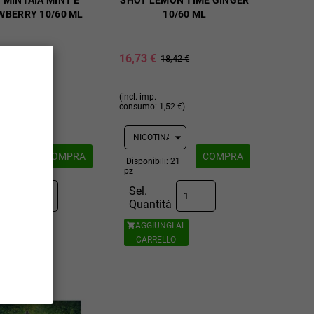
 MINTAIA MINT E
SHOT LEMON TIME GINGER
WBERRY 10/60 ML
10/60 ML
16,73 €
18,42 €
18,42 €
(incl. imp.
1,52 €)
consumo: 1,52 €)
COMPRA
COMPRA
ili: 23
Disponibili: 21
pz
Sel.
ità
Quantità
UNGI AL
AGGIUNGI AL

ELLO
CARRELLO