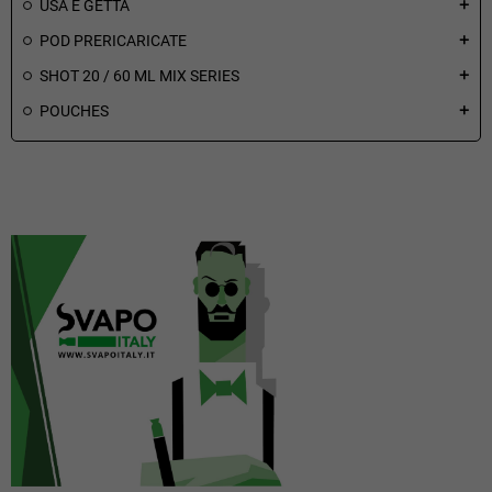
USA E GETTA
add
POD PRERICARICATE
add
SHOT 20 / 60 ML MIX SERIES
add
POUCHES
add