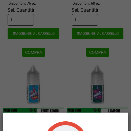
Disponibili: 76 pz
Disponibili: 68 pz
Sel. Quantità
Sel. Quantità
AGGIUNGI AL CARRELLO
AGGIUNGI AL CARRELLO


COMPRA
COMPRA
RELOAD VAPE MINI SHOT 10 + 10
RELOAD VAPE MINI SHOT 10 + 10