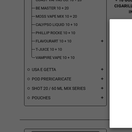
+ 10 G
CIGARIL
BE MASTER 10 + 20
I
MOSS VAPE MIX 10 + 20
7,32 €
CALYPSO LIQUID 10 + 10
PHILLIP ROCKE 10 + 10
(incl. imp.
FLAVOURART 10 + 10
add
consumo: 
T-JUICE 10 + 10
VAMPIRE VAPE 10 + 10
Disponibi
USA E GETTA
add
pz
POD PRERICARICATE
add
Sel.
Quant
SHOT 20 / 60 ML MIX SERIES
add
AGGIU

POUCHES
add
CARR