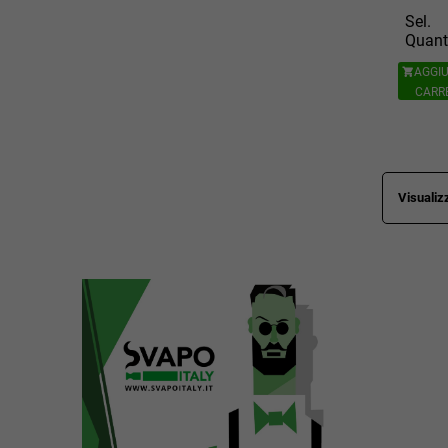
Sel.
Quant
AGGIU

CARR
Visualizz