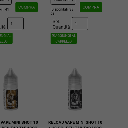
COMPRA
COMPRA
ili: 41
Disponibili: 38
pz
Sel.
ità
Quantità
UNGI AL
AGGIUNGI AL

ELLO
CARRELLO
VAPE MINI SHOT 10
RELOAD VAPE MINI SHOT 10