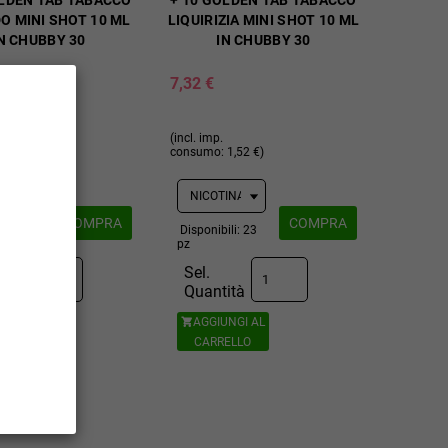
OLDEN TAB TABACCO
+ 10 GOLDEN TAB TABACCO
O MINI SHOT 10 ML
LIQUIRIZIA MINI SHOT 10 ML
N CHUBBY 30
IN CHUBBY 30
7,32 €
(incl. imp.
1,52 €)
consumo: 1,52 €)
COMPRA
COMPRA
ili: 31
Disponibili: 23
pz
Sel.
ità
Quantità
UNGI AL
AGGIUNGI AL

ELLO
CARRELLO