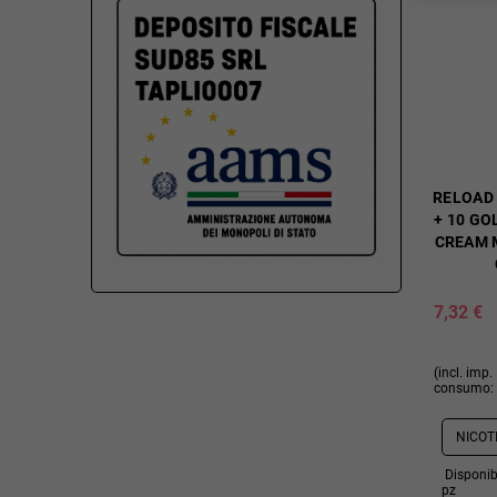
RELOAD 
+ 10 G
CREAM M
7,32 €
(incl. imp.
consumo: 
Disponibi
pz