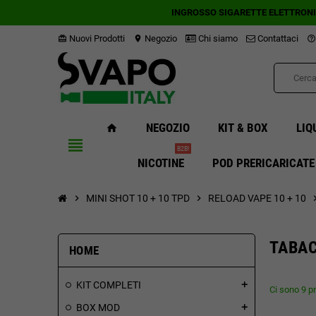
INGROSSO SIGARETTE ELETTRON
Nuovi Prodotti
Negozio
Chi siamo
Contattaci
card_giftcard
location_on
help_outline
NEGOZIO
KIT & BOX
LIQ
home
view_headline
B2B!
NICOTINE
POD PRERICARICATE
chevron_right
MINI SHOT 10 + 10 TPD
chevron_right
RELOAD VAPE 10 + 10
chevron
TABA
HOME
KIT COMPLETI
add
Ci sono 9 pr
BOX MOD
add