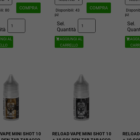
COMPRA
COMPRA
li: 80
Disponibili: 43
Disponib
pz
pz
Sel.
Sel.
ità
Quantità
Quant
NGI AL
AGGIUNGI AL
AGGI


ELLO
CARRELLO
CARR
VAPE MINI SHOT 10
RELOAD VAPE MINI SHOT 10
RELOAD 