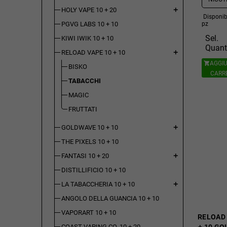
HOLY VAPE 10 + 20
add
Disponibi
PGVG LABS 10 + 10
pz
Sel.
KIWI IWIK 10 + 10
Quant
RELOAD VAPE 10 + 10
add
AGGIU

BISKO
CARR
TABACCHI
MAGIC
FRUTTATI
GOLDWAVE 10 + 10
add
THE PIXELS 10 + 10
FANTASI 10 + 20
add
DISTILLIFICIO 10 + 10
LA TABACCHERIA 10 + 10
add
ANGOLO DELLA GUANCIA 10 + 10
VAPORART 10 + 10
RELOAD 
COAST VAPING CO. 10 + 20