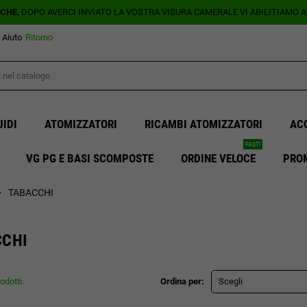
ICHE
, DOPO AVERCI INVIATO LA VOSTRA VISURA CAMERALE VI ABILITIAMO 
Aiuto
Ritorno
UIDI
ATOMIZZATORI
RICAMBI ATOMIZZATORI
AC
FAST!
VG PG E BASI SCOMPOSTE
ORDINE VELOCE
PRO
_right
TABACCHI
CCHI
odotti.
Ordina per:
Scegli