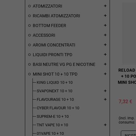
ATOMIZZATORI
add
RICAMBI ATOMIZZATORI
add
BOTTOM FEEDER
add
ACCESSORI
add
AROMI CONCENTRATI
add
LIQUIDI PRONTI TPD
add
BASI NEUTRE VG PG E NICOTINE
add
RELOAD 
MINI SHOT 10 + 10 TPD
add
+ 10 P
MINI SH
KING LIQUID 10 + 10
SVAPONEXT 10 + 10
add
FLAVOURAGE 10 + 10
add
7,32 €
CYBER FLAVOUR 10 + 10
SUPREM-E 10 + 10
(incl. imp.
consumo: 
TNT VAPE 10 + 10
add
01VAPE 10 + 10