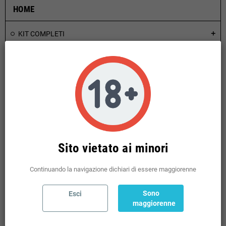
HOME
KIT COMPLETI
add
BOX MOD
add
ATOMIZZATORI
add
RICAMBI ATOMIZZATORI
add
BOTTOM FEEDER
add
ACCESSORI
add
AROMI CONCENTRATI
add
Sito vietato ai minori
LIQUIDI PRONTI TPD
add
BASI NEUTRE VG PG E NICOTINE
add
Continuando la navigazione dichiari di essere maggiorenne
MINI SHOT 10 + 10 TPD
add
Sono
Esci
USA E GETTA
add
maggiorenne
POD PRERICARICATE
add
KIWI GO PLUS
add