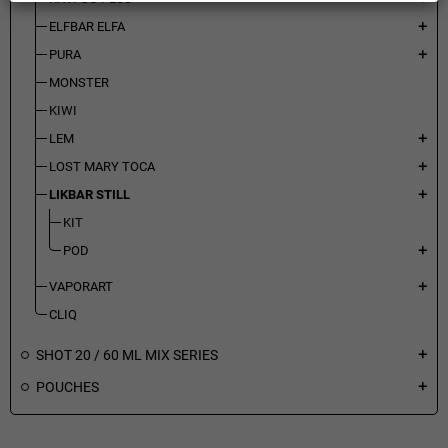
ELFBAR ELFA
add
PURA
add
MONSTER
KIWI
LEM
add
LOST MARY TOCA
add
LIKBAR STILL
add
KIT
POD
add
VAPORART
add
CLIQ
SHOT 20 / 60 ML MIX SERIES
add
POUCHES
add