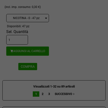
(incl. imp. consumo: 0,30 €)
Disponibili: 47 pz
Sel. Quantità
AGGIUNGI AL CARRELLO

COMPRA
Visualizzati 1-32 su 89 articoli
1
2
3
navigate_next
SUCCESSIVO