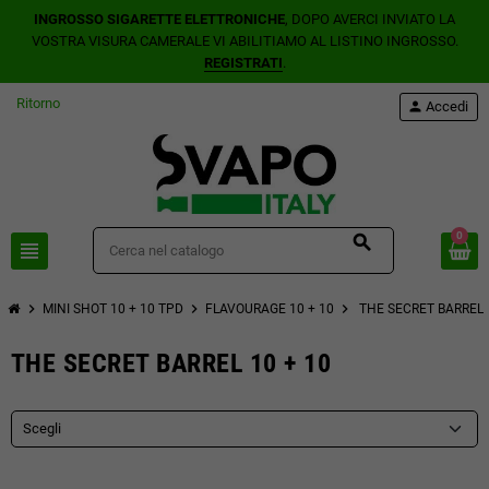
INGROSSO SIGARETTE ELETTRONICHE
, DOPO AVERCI INVIATO LA
VOSTRA VISURA CAMERALE VI ABILITIAMO AL LISTINO INGROSSO.
REGISTRATI
.
Ritorno
person
Accedi
0
search
view_headline
chevron_right
chevron_right
chevron_right
MINI SHOT 10 + 10 TPD
FLAVOURAGE 10 + 10
THE SECRET BARREL 
THE SECRET BARREL 10 + 10
Scegli