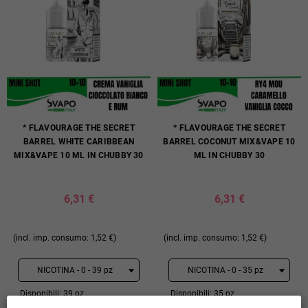
* FLAVOURAGE THE SECRET
* FLAVOURAGE THE SECRET
BARREL WHITE CARIBBEAN
BARREL COCONUT MIX&VAPE 10
MIX&VAPE 10 ML IN CHUBBY 30
ML IN CHUBBY 30
6,31 €
6,31 €
(incl. imp. consumo: 1,52 €)
(incl. imp. consumo: 1,52 €)
Disponibili: 39 pz
Disponibili: 35 pz