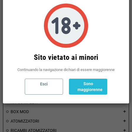
Sel. Quantità
Sel. Quantità
AGGIUNGI AL CARRELLO
AGGIUNGI AL CARRELLO


COMPRA
COMPRA
Sito vietato ai minori
Visualizzati 1-6 su 6 articoli
Continuando la navigazione dichiari di essere maggiorenne
Sono
Esci
HOME
maggiorenne
KIT COMPLETI
add
BOX MOD
add
ATOMIZZATORI
add
RICAMBI ATOMIZZATORI
add