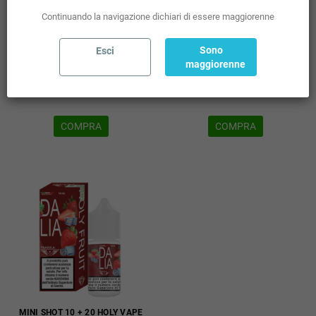
Disponibili: 18 pz
Disponibili: 14 pz
Continuando la navigazione dichiari di essere maggiorenne
Sel. Quantità
Sel. Quantità
Sono
Esci
maggiorenne
AGGIUNGI AL CARRELLO
AGGIUNGI AL CARRELLO


COMPRA
COMPRA
MINI SHOT 10 + 20 HOLY VAPE