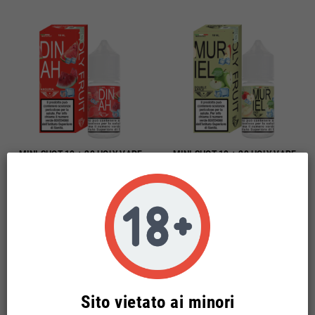
MINI SHOT 10 + 20 HOLY VAPE
MINI SHOT 10 + 20 HOLY VAPE
FRUIT DINAH 10 ML
FRUIT MURIEL 10 ML
7,02 €
7,02 €
(incl. imp. consumo: 1,52 €)
(incl. imp. consumo: 1,52 €)
Sito vietato ai minori