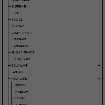
SUPREM-E
01VAPE
T-JUICE
TNT VAPE
add
VAMPIRE VAPE
VAPORART
add
SVAPONEXT
ELIQUID FRANCE
RELOAD VAPE
GOLDWAVE
add
FANTASI
HOLY VAPE
add
GOURMET
PREMIUM
CREAM
CLASSIC