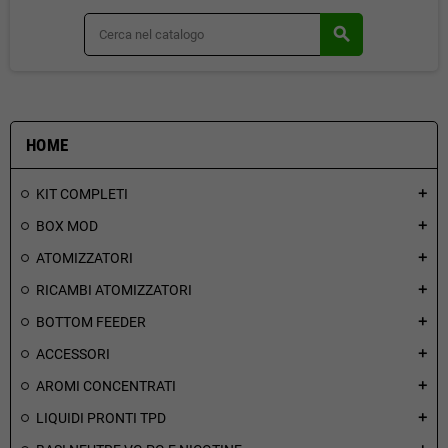
search
HOME
KIT COMPLETI
add
BOX MOD
add
ATOMIZZATORI
add
RICAMBI ATOMIZZATORI
add
BOTTOM FEEDER
add
ACCESSORI
add
AROMI CONCENTRATI
add
LIQUIDI PRONTI TPD
add