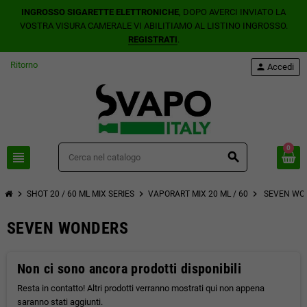
INGROSSO SIGARETTE ELETTRONICHE
, DOPO AVERCI INVIATO LA
VOSTRA VISURA CAMERALE VI ABILITIAMO AL LISTINO INGROSSO.
REGISTRATI
.
Ritorno
person
Accedi
0
view_headline
search
chevron_right
chevron_right
chevron_right
SHOT 20 / 60 ML MIX SERIES
VAPORART MIX 20 ML / 60
SEVEN WO
SEVEN WONDERS
Non ci sono ancora prodotti disponibili
Resta in contatto! Altri prodotti verranno mostrati qui non appena
saranno stati aggiunti.