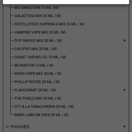
BIG SMOOTHIE 10 ML /60
GALACTIKA MIX 20 ML / 60
DISTILLIFICIO SUPREM-E MIX 20 ML / 60
VAMPIRE VAPE MIX 20 ML /60
DYP SMOKE MIX 20 ML / 60
add
CALYPSO MIX 20 ML / 60
COAST VAPING CO. 10 ML / 60
BE MASTER 10 ML / 60
MOSS VAPE MIX 20 ML / 60
PHILLIP ROCKE 20 ML / 60
FLAVOURART 20 ML / 60
add
THE PIXELS MIX 20 ML / 60
D77 & LA TABACCHERIA 20 ML / 60
MARC LABO MI VIDA 20 ML / 60
POUCHES
add