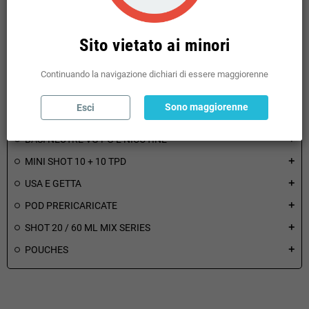
ATOMIZZATORI
add
RICAMBI ATOMIZZATORI
add
Sito vietato ai minori
BOTTOM FEEDER
add
ACCESSORI
add
Continuando la navigazione dichiari di essere maggiorenne
AROMI CONCENTRATI
add
Sono maggiorenne
Esci
LIQUIDI PRONTI TPD
add
BASI NEUTRE VG PG E NICOTINE
add
MINI SHOT 10 + 10 TPD
add
USA E GETTA
add
POD PRERICARICATE
add
SHOT 20 / 60 ML MIX SERIES
add
POUCHES
add