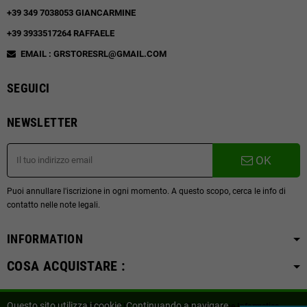
+39 349 7038053 GIANCARMINE
+39 3933517264 RAFFAELE
EMAIL : GRSTORESRL@GMAIL.COM
SEGUICI
NEWSLETTER
OK
Puoi annullare l'iscrizione in ogni momento. A questo scopo, cerca le info di
contatto nelle note legali.
INFORMATION
COSA ACQUISTARE :
Questo sito utilizza i cookie. Continuando a navigare
Copyright © 2019
SVAPOITALY.IT
| Powered by
Distribuzione Informatica