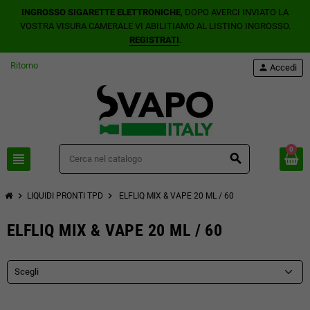
INGROSSO SIGARETTE ELETTRONICHE
, DOPO AVERCI INVIATO LA
VOSTRA VISURA CAMERALE VI ABILITIAMO AL LISTINO INGROSSO.
REGISTRATI
.
Ritorno
person
Accedi
0
view_headline
search
chevron_right
chevron_right
LIQUIDI PRONTI TPD
ELFLIQ MIX & VAPE 20 ML / 60
ELFLIQ MIX & VAPE 20 ML / 60
Scegli