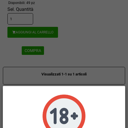
Disponibili: 49 pz
Sel. Quantità
AGGIUNGI AL CARRELLO

COMPRA
Visualizzati 1-1 su 1 articoli
HOME
KIT COMPLETI
add
BOX MOD
add