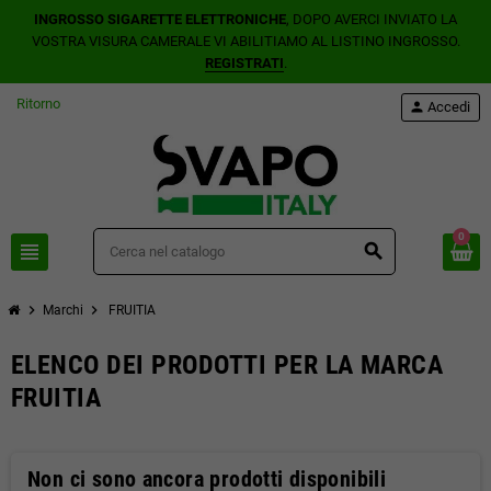
INGROSSO SIGARETTE ELETTRONICHE
, DOPO AVERCI INVIATO LA
VOSTRA VISURA CAMERALE VI ABILITIAMO AL LISTINO INGROSSO.
REGISTRATI
.
Ritorno
person
Accedi
0
view_headline
search
chevron_right
chevron_right
Marchi
FRUITIA
ELENCO DEI PRODOTTI PER LA MARCA
FRUITIA
Non ci sono ancora prodotti disponibili