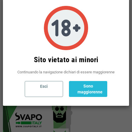
LIQUIDI PRONTI TPD
add
BASI NEUTRE VG PG E NICOTINE
add
MINI SHOT 10 + 10 TPD
add
USA E GETTA
add
POD PRERICARICATE
add
SHOT 20 / 60 ML MIX SERIES
add
Sito vietato ai minori
POUCHES
add
Continuando la navigazione dichiari di essere maggiorenne
Sono
Esci
maggiorenne