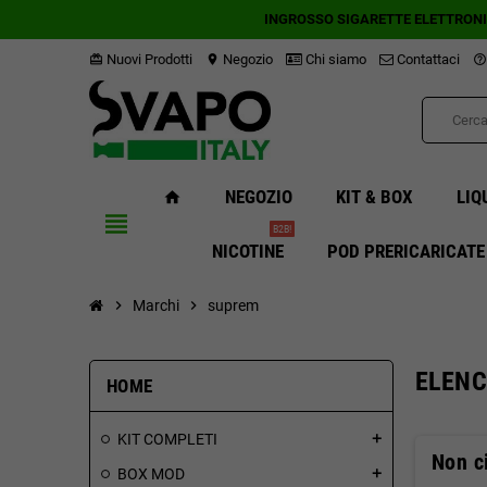
INGROSSO SIGARETTE ELETTRON
Nuovi Prodotti
Negozio
Chi siamo
Contattaci
card_giftcard
location_on
help_outline
NEGOZIO
KIT & BOX
LIQ
home
view_headline
B2B!
NICOTINE
POD PRERICARICATE
chevron_right
Marchi
chevron_right
suprem
ELENC
HOME
KIT COMPLETI
add
Non ci
BOX MOD
add