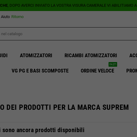
ICHE
, DOPO AVERCI INVIATO LA VOSTRA VISURA CAMERALE VI ABILITIAMO 
Aiuto
Ritorno
UIDI
ATOMIZZATORI
RICAMBI ATOMIZZATORI
AC
FAST!
VG PG E BASI SCOMPOSTE
ORDINE VELOCE
PRO
O DEI PRODOTTI PER LA MARCA SUPREM
 sono ancora prodotti disponibili