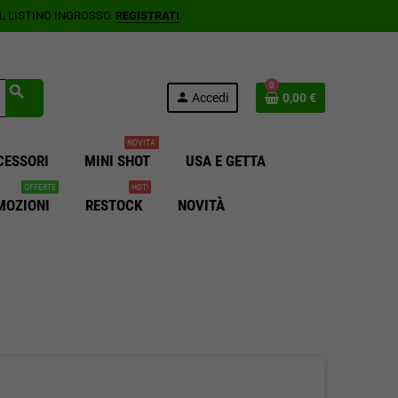
AL LISTINO INGROSSO.
REGISTRATI
.
0
search
person
Accedi
0,00 €
NOVITA'
CESSORI
MINI SHOT
USA E GETTA
OFFERTE
HOT!
MOZIONI
RESTOCK
NOVITÀ