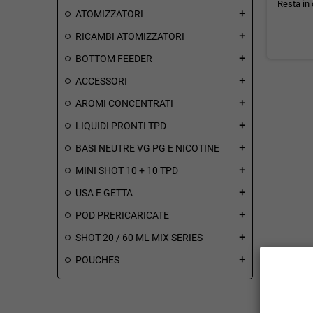
Resta in 
ATOMIZZATORI
add
RICAMBI ATOMIZZATORI
add
BOTTOM FEEDER
add
ACCESSORI
add
AROMI CONCENTRATI
add
LIQUIDI PRONTI TPD
add
BASI NEUTRE VG PG E NICOTINE
add
MINI SHOT 10 + 10 TPD
add
USA E GETTA
add
POD PRERICARICATE
add
SHOT 20 / 60 ML MIX SERIES
add
POUCHES
add