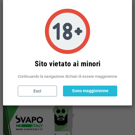
LIQUIDI PRONTI TPD
add
BASI NEUTRE VG PG E NICOTINE
add
MINI SHOT 10 + 10 TPD
add
USA E GETTA
add
POD PRERICARICATE
add
SHOT 20 / 60 ML MIX SERIES
add
Sito vietato ai minori
POUCHES
add
Continuando la navigazione dichiari di essere maggiorenne
Sono maggiorenne
Esci