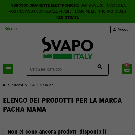
INGROSSO SIGARETTE ELETTRONICHE
, DOPO AVERCI INVIATO LA
VOSTRA VISURA CAMERALE VI ABILITIAMO AL LISTINO INGROSSO.
REGISTRATI
.
Ritorno
person
Accedi
0
search
view_headline
chevron_right
chevron_right
Marchi
PACHA MAMA
ELENCO DEI PRODOTTI PER LA MARCA
PACHA MAMA
Non ci sono ancora prodotti disponibili