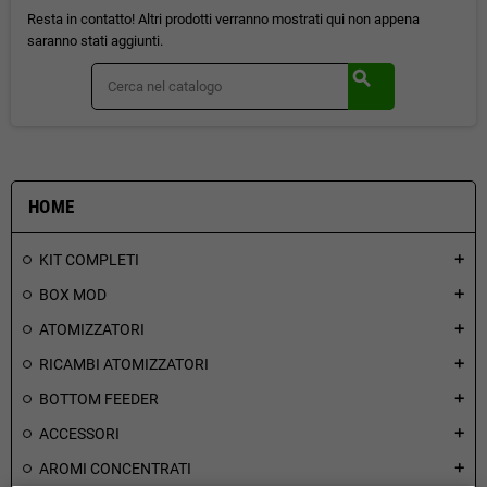
Resta in contatto! Altri prodotti verranno mostrati qui non appena
saranno stati aggiunti.
search
HOME
KIT COMPLETI
add
BOX MOD
add
ATOMIZZATORI
add
RICAMBI ATOMIZZATORI
add
BOTTOM FEEDER
add
ACCESSORI
add
AROMI CONCENTRATI
add