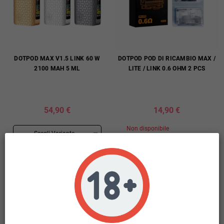
DOTPOD MAX V1.5 LINK 60 W
DOTPOD POD DI RICAMBIO MAX /
2100 MAH 5 ML
LITE / LINK 0.6 OHM 2 PCS
54,90 €
14,90 €
Non disponibile
Sel. Quantità
Disponibili: 11 pz
Sel. Quantità
ESAURITO
AGGIUNGI AL CARRELLO

DETTAGLI