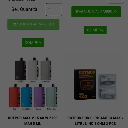
Sel. Quantità
AGGIUNGI AL CARRELLO

AGGIUNGI AL CARRELLO

COMPRA
COMPRA
DOTPOD MAX V1.5 60 W 2100
DOTPOD POD DI RICAMBIO MAX /
MAH 5 ML
LITE / LINK 1 OHM 2 PCS