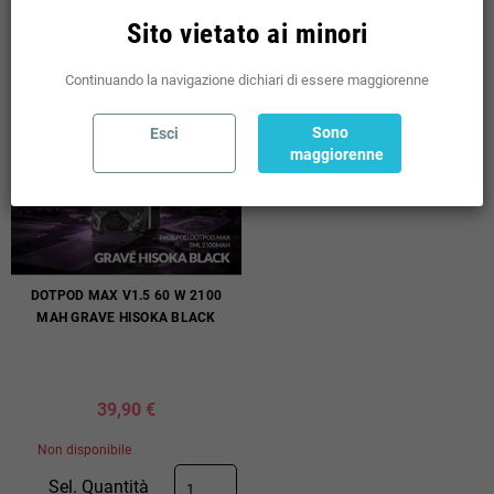
COMPRA
Sito vietato ai minori
Continuando la navigazione dichiari di essere maggiorenne
Sono
Esci
maggiorenne
DOTPOD MAX V1.5 60 W 2100
MAH GRAVE HISOKA BLACK
39,90 €
Non disponibile
Sel. Quantità